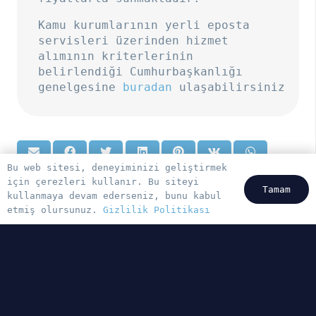
Kamu kurumlarının yerli eposta
servisleri üzerinden hizmet
alımının kriterlerinin
belirlendiği Cumhurbaşkanlığı
genelgesine
buradan
ulaşabilirsiniz
Bu web sitesi, deneyiminizi geliştirmek
için çerezleri kullanır. Bu siteyi
Tamam
kullanmaya devam ederseniz, bunu kabul
etmiş olursunuz.
Gizlilik Politikası
Anasayfa
Blog
Gizlilik Politikası
Teklif İste