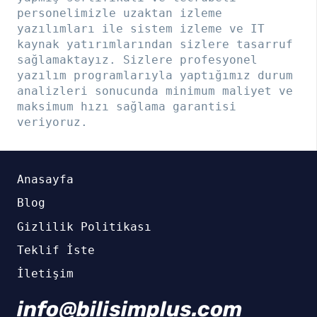
personelimizle uzaktan izleme
yazılımları ile sistem izleme ve IT
kaynak yatırımlarından sizlere tasarruf
sağlamaktayız. Sizlere profesyonel
yazılım programlarıyla yaptığımız durum
analizleri sonucunda minimum maliyet ve
maksimum hızı sağlama garantisi
veriyoruz.
Anasayfa
Blog
Gizlilik Politikası
Teklif İste
İletişim
info@bilisimplus.com